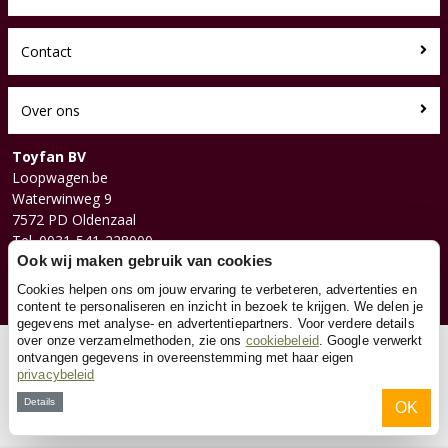
Contact
Over ons
Toyfan BV
Loopwagen.be
Waterwinweg 9
7572 PD Oldenzaal
Tel. 0031-541-228000
Facebook
Ook wij maken gebruik van cookies
Instagram
Cookies helpen ons om jouw ervaring te verbeteren, advertenties en
content te personaliseren en inzicht in bezoek te krijgen. We delen je
gegevens met analyse- en advertentiepartners. Voor verdere details
over onze verzamelmethoden, zie ons
cookiebeleid
. Google verwerkt
© 2026 Toyfan BV
ontvangen gegevens in overeenstemming met haar eigen
privacybeleid
Algemene voorwaarden
Disclaimer
Privacy
Cookies
Details
OK