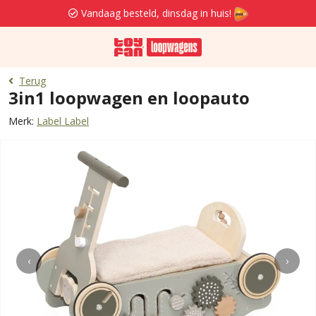
Vandaag besteld, dinsdag in huis!
Terug
3in1 loopwagen en loopauto
Merk:
Label Label
‹
›