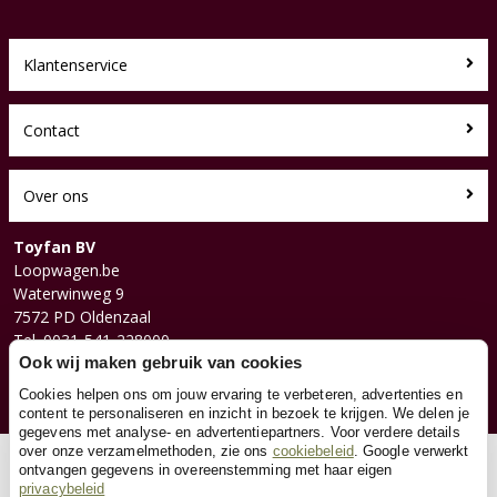
Klantenservice
Contact
Over ons
Toyfan BV
Loopwagen.be
Waterwinweg 9
7572 PD Oldenzaal
Tel. 0031-541-228000
Facebook
Ook wij maken gebruik van cookies
Instagram
Cookies helpen ons om jouw ervaring te verbeteren, advertenties en
content te personaliseren en inzicht in bezoek te krijgen. We delen je
gegevens met analyse- en advertentiepartners. Voor verdere details
over onze verzamelmethoden, zie ons
cookiebeleid
. Google verwerkt
© 2026 Toyfan BV
ontvangen gegevens in overeenstemming met haar eigen
privacybeleid
Algemene voorwaarden
Disclaimer
Privacy
Cookies