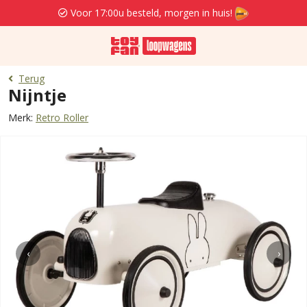
Voor 17:00u besteld, morgen in huis!
Terug
Nijntje
Merk:
Retro Roller
‹
›