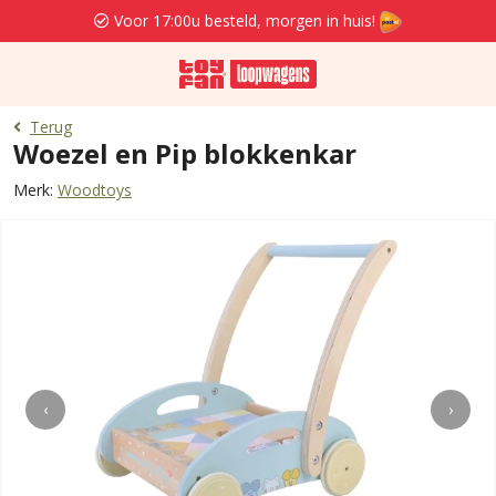
Voor 17:00u besteld, morgen in huis!
Terug
Woezel en Pip blokkenkar
Merk:
Woodtoys
‹
›