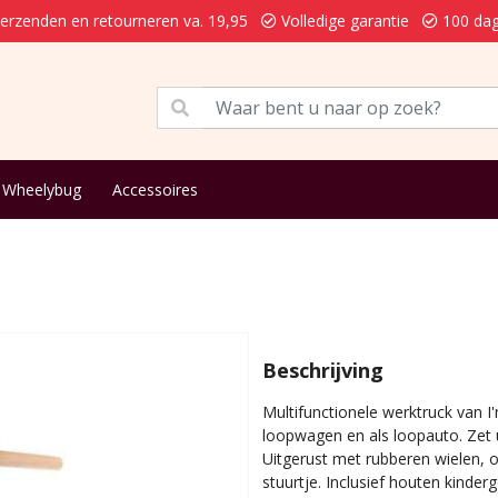
verzenden en retourneren va. 19,95
Volledige garantie
100 dag
Wheelybug
Accessoires
Beschrijving
Multifunctionele werktruck van I
loopwagen en als loopauto. Zet u
Uitgerust met rubberen wielen, 
stuurtje. Inclusief houten kinder