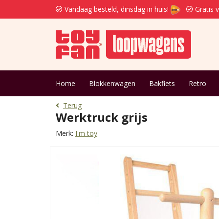
Vandaag besteld, dinsdag in huis!
Gratis 
Home
Blokkenwagen
Bakfiets
Retro
Terug
Werktruck grijs
Merk:
I'm toy