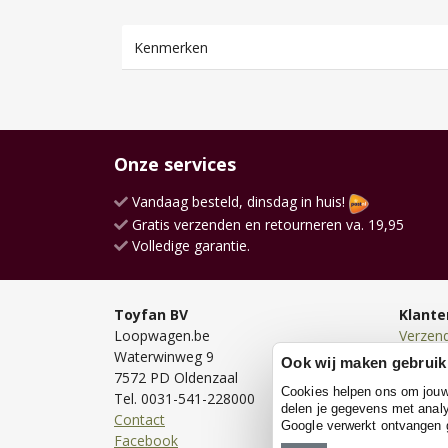
Kenmerken
Onze services
Vandaag besteld, dinsdag in huis!
Gratis verzenden en retourneren va. 19,95
Volledige garantie.
Toyfan BV
Klante
Loopwagen.be
Verzen
Waterwinweg 9
Bezorg
Ook wij maken gebruik
7572 PD Oldenzaal
Bestell
Cookies helpen ons om jouw e
Tel. 0031-541-228000
Betale
delen je gegevens met analy
Contact
Retour
Google verwerkt ontvangen
Facebook
Garanti