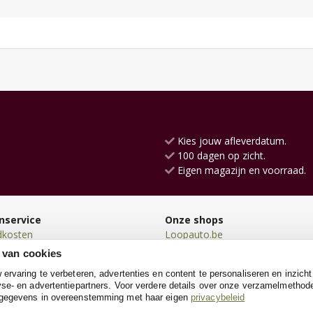
Kies jouw afleverdatum.
100 dagen op zicht.
Eigen magazijn en voorraad.
nservice
Onze shops
dkosten
Loopauto.be
en
Loopfiets.be
 van cookies
en
Houtentrein.be
rvaring te verbeteren, advertenties en content te personaliseren en inzicht
n
Schommelpaard.be
se- en advertentiepartners. Voor verdere details over onze verzamelmethod
neren
Driewieler.be
 gegevens in overeenstemming met haar eigen
privacybeleid
e
Poppenwagen.be