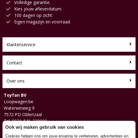
Volledige garantie.
Kies jouw afleverdatum.
100 dagen op zicht.
Eigen magazijn en voorraad.
Klantenservice
Contact
Over ons
Toyfan BV
Loopwagen.be
Waterwinweg 9
7572 PD Oldenzaal
Tel. 0031-541-228000
Facebook
Ook wij maken gebruik van cookies
Instagram
Cookies helpen ons om jouw ervaring te verbeteren, advertenties en