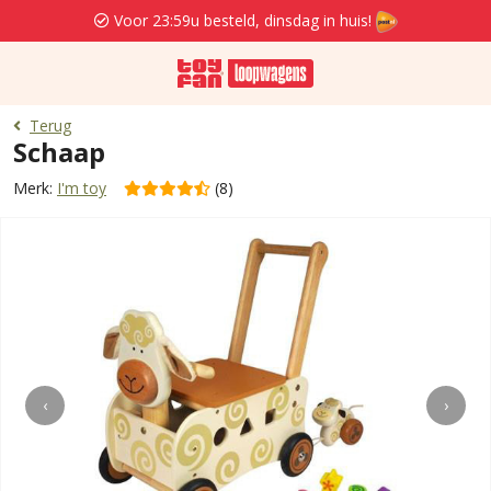
Voor 23:59u besteld, dinsdag in huis!
Terug
Schaap
Merk:
I'm toy
(8)
‹
›