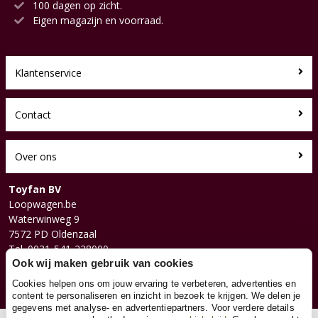
100 dagen op zicht.
Eigen magazijn en voorraad.
Klantenservice
Contact
Over ons
Toyfan BV
Loopwagen.be
Waterwinweg 9
7572 PD Oldenzaal
Tel. 0031-541-228000
Facebook
Ook wij maken gebruik van cookies
Instagram
Cookies helpen ons om jouw ervaring te verbeteren, advertenties en
content te personaliseren en inzicht in bezoek te krijgen. We delen je
gegevens met analyse- en advertentiepartners. Voor verdere details