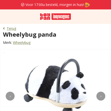
Voor 17:00u besteld, morgen in huis!
Terug
Wheelybug panda
Merk:
Wheelybug
‹
›