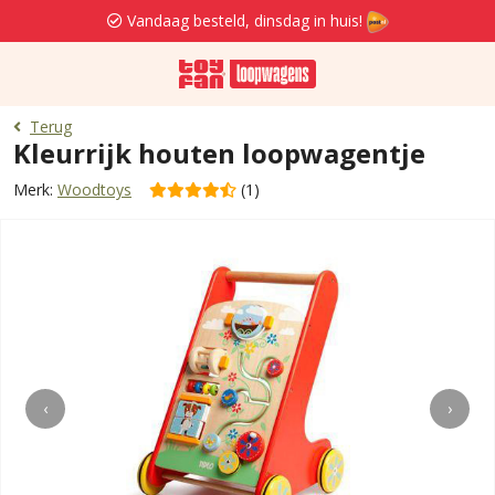
Vandaag besteld, dinsdag in huis!
Terug
Kleurrijk houten loopwagentje
Merk:
Woodtoys
(1)
‹
›