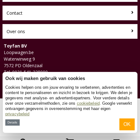
Contact
Over ons
Toyfan BV
Loopwagen.be
Waterwinweg 9
7572 PD Oldenzaal
Tel. 0031-541-228000
Facebook
Ook wij maken gebruik van cookies
Instagram
Cookies helpen ons om jouw ervaring te verbeteren, advertenties en
content te personaliseren en inzicht in bezoek te krijgen. We delen je
gegevens met analyse- en advertentiepartners. Voor verdere details
over onze verzamelmethoden, zie ons
cookiebeleid
. Google verwerkt
© 2026 Toyfan BV
ontvangen gegevens in overeenstemming met haar eigen
privacybeleid
Algemene voorwaarden
Disclaimer
Privacy
Cookies
Details
OK