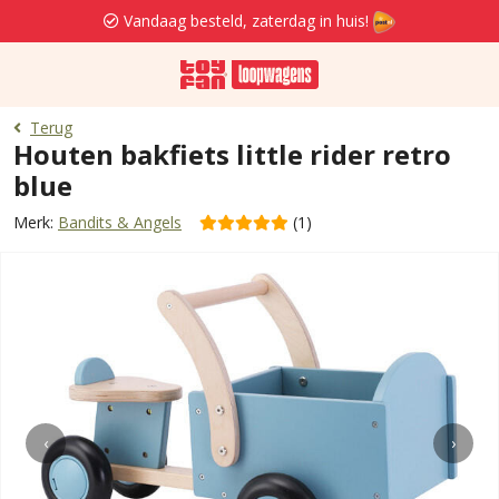
Vandaag besteld, zaterdag in huis!
Terug
Houten bakfiets little rider retro
blue
Merk:
Bandits & Angels
(1)
‹
›