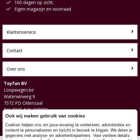
100 dagen op zicht.
Eigen magazijn en voorraad.
Klantenservice
Contact
Over ons
Toyfan BV
Loopwagen.be
Waterwinweg 9
7572 PD Oldenzaal
Tel. 0031-541-228000
Facebook
Ook wij maken gebruik van cookies
Instagram
Cookies helpen ons om jouw ervaring te verbeteren, advertenties en
content te personaliseren en inzicht in bezoek te krijgen. We delen je
gegevens met analyse- en advertentiepartners. Voor verdere details