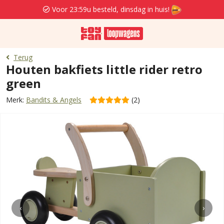
Voor 23:59u besteld, dinsdag in huis!
Terug
Houten bakfiets little rider retro
green
Merk:
Bandits & Angels
(2)
‹
›