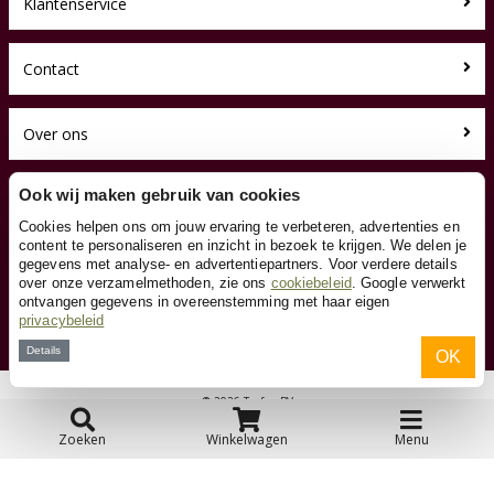
Klantenservice
Contact
Over ons
Toyfan BV
Ook wij maken gebruik van cookies
Loopwagen.be
Cookies helpen ons om jouw ervaring te verbeteren, advertenties en
Waterwinweg 9
content te personaliseren en inzicht in bezoek te krijgen. We delen je
7572 PD Oldenzaal
gegevens met analyse- en advertentiepartners. Voor verdere details
Tel. 0031-541-228000
over onze verzamelmethoden, zie ons
cookiebeleid
. Google verwerkt
Facebook
ontvangen gegevens in overeenstemming met haar eigen
privacybeleid
Instagram
Details
OK
© 2026 Toyfan BV
Algemene voorwaarden
Disclaimer
Privacy
Cookies
Zoeken
Winkelwagen
Menu