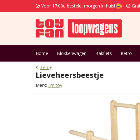
Voor 17:00u besteld, morgen in huis!
Grat
Home
Blokkenwagen
Bakfiets
Retro
Terug
Lieveheersbeestje
Merk:
I'm toy