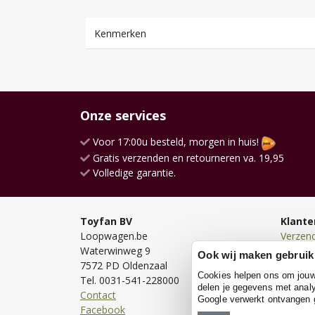
Kenmerken
Onze services
Voor 17:00u besteld, morgen in huis!
Gratis verzenden en retourneren va. 19,95
Volledige garantie.
Toyfan BV
Klante
Loopwagen.be
Verzen
Waterwinweg 9
Bezorg
Ook wij maken gebruik
7572 PD Oldenzaal
Bestell
Cookies helpen ons om jouw e
Tel. 0031-541-228000
Betale
delen je gegevens met analy
Contact
Retour
Google verwerkt ontvangen
Facebook
Garanti