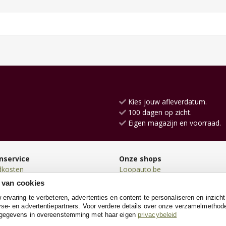
Kies jouw afleverdatum.
100 dagen op zicht.
Eigen magazijn en voorraad.
nservice
Onze shops
dkosten
Loopauto.be
en
Loopfiets.be
 van cookies
en
Houtentrein.be
rvaring te verbeteren, advertenties en content te personaliseren en inzicht
n
Schommelpaard.be
se- en advertentiepartners. Voor verdere details over onze verzamelmethod
neren
Driewieler.be
 gegevens in overeenstemming met haar eigen
privacybeleid
e
Poppenwagen.be